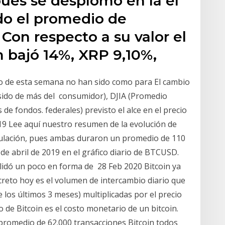
ues se desplomó en la el
ido el promedio de
 Con respecto a su valor el
m bajó 14%, XRP 9,10%,
o de esta semana no han sido como para El cambio
sido de más del consumidor), DJIA (Promedio
 de fondos. federales) previsto el alce en el precio
2019 Lee aquí nuestro resumen de la evolución de
umulación, pues ambas duraron un promedio de 110
02 de abril de 2019 en el gráfico diario de BTCUSD.
olidó un poco en forma de 28 Feb 2020 Bitcoin ya
reto hoy es el volumen de intercambio diario que
 los últimos 3 meses) multiplicadas por el precio
io de Bitcoin es el costo monetario de un bitcoin.
n promedio de 62.000 transacciones Bitcoin todos