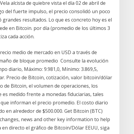
a alcista de quiebre vista el día 02 de abril de
o del fuerte impulso, el precio consolidó un poco
 grandes resultados. Lo que es concreto hoy es el
de en Bitcoin. por día (promedio de los últimos 3
iza cada acción.
recio medio de mercado en USD a través de
amaño de bloque promedio Consulte la evolución
empo diario, Máximo: 9.981,0, Mínimo: 3.869,5,
ar. Precio de Bitcoin, cotización, valor bitcoin/dólar
do de Bitcoin, el volumen de operaciones, los
ce es medido frente a monedas fiduciarias, tales
que informan el precio promedio. El costo diario
do en alrededor de $500.000. Get Bitcoin (BTC)
exchanges, news and other key information to help
 en directo el gráfico de Bitcoin/Dólar EEUU, siga